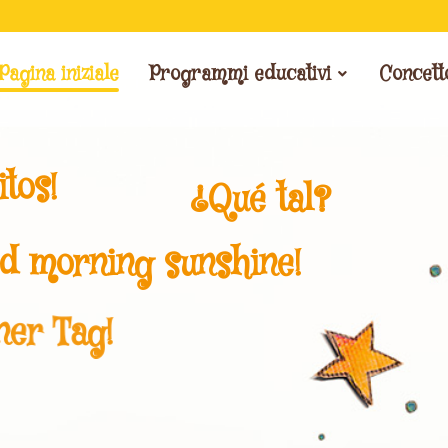
Pagina iniziale
Programmi educativi
Concett
tos!
¿Qué tal?
d morning sunshine!
ner Tag!
!