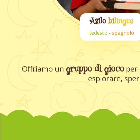
Asilo
bi
lingue
tedesco
-
spagnolo
gruppo di gioco
Offriamo un
per 
esplorare, sper