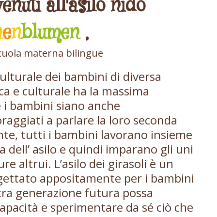
enuti all'asilo nido
n
e
n
blumen
,
scuola materna bilingue
culturale dei bambini di diversa
ica e culturale ha la massima
e i bambini siano anche
raggiati a parlare la loro seconda
te, tutti i bambini lavorano insieme
a dell’ asilo e quindi imparano gli uni
ure altrui. L’asilo dei girasoli è un
ogettato appositamente per i bambini
tra generazione futura possa
capacità e sperimentare da sé ciò che