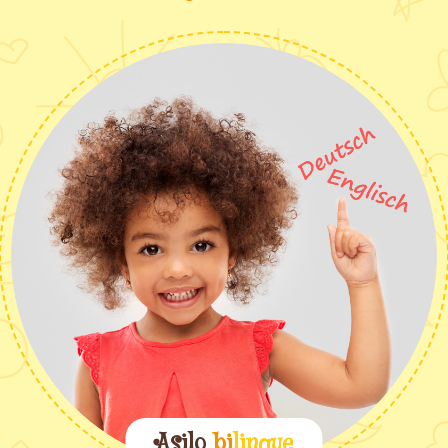
Asilo
bi
lingue