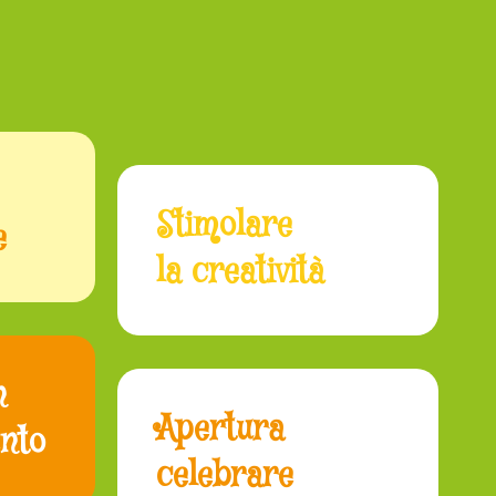
Stimolare
e
la creatività
n
Apertura
ento
celebrare