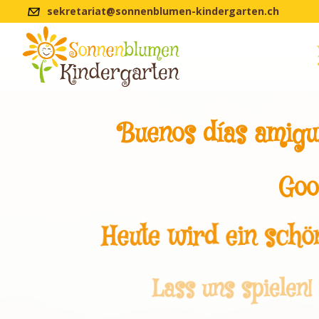
sekretariat@sonnenblumen-kindergarten.ch
Buenos días amigui
Goo
Heute wird ein schö
Lass uns spielen